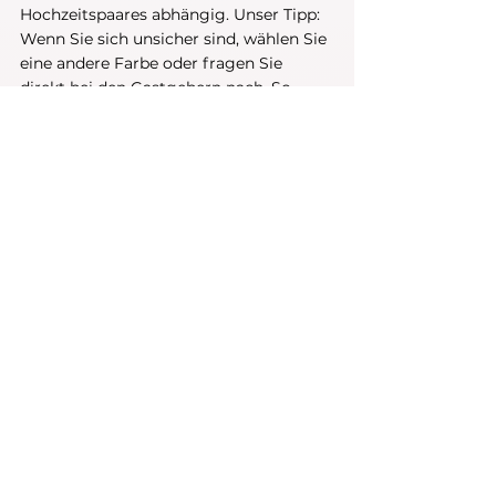
Hochzeitspaares abhängig. Unser Tipp: 
Wenn Sie sich unsicher sind, wählen Sie 
eine andere Farbe oder fragen Sie 
direkt bei den Gastgebern nach. So 
können Sie stilvoll und respektvoll am 
großen Tag des Paares teilnehmen.
Entdecken Sie
, wie Sie Ihre 
Traumhochzeit realistisch planen und 
Ihr Budget schonen. Lesen Sie unsere 
Tipps und sparen Sie bei Ihrer 
Hochzeitslocation. 
Fragen? Holen Sie sich eine kostenlose 
Beratung!
Jetzt kontaktieren